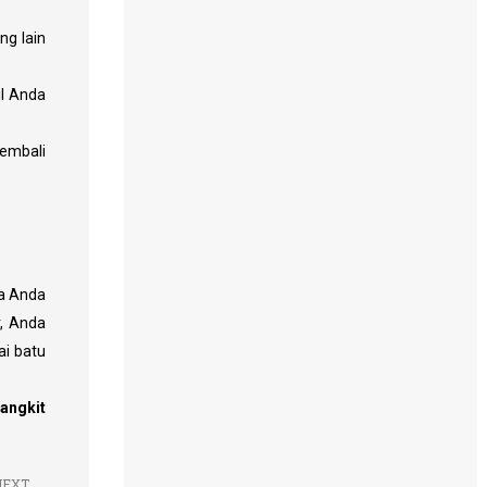
ng lain
il Anda
embali
wa Anda
r, Anda
i batu
bangkit
NEXT