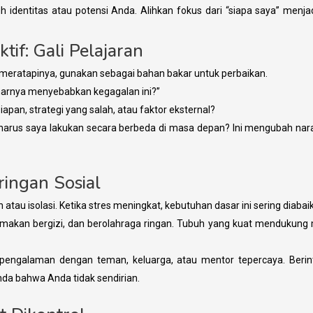
uh identitas atau potensi Anda. Alihkan fokus dari “siapa saya” menja
tif: Gali Pelajaran
 meratapinya, gunakan sebagai bahan bakar untuk perbaikan.
arnya menyebabkan kegagalan ini?”
apan, strategi yang salah, atau faktor eksternal?
harus saya lakukan secara berbeda di masa depan? Ini mengubah nara
aringan Sosial
n atau isolasi. Ketika stres meningkat, kebutuhan dasar ini sering diabai
 makan bergizi, dan berolahraga ringan. Tubuh yang kuat mendukung
pengalaman dengan teman, keluarga, atau mentor tepercaya. Berint
da bahwa Anda tidak sendirian.