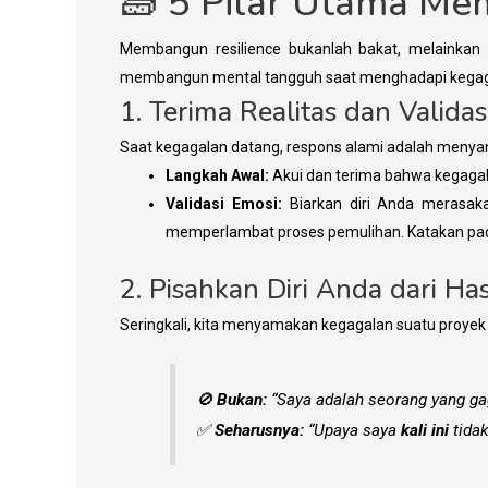
​🧱 5 Pilar Utama M
​Membangun resilience bukanlah bakat, melainkan k
membangun mental tangguh saat menghadapi kegag
​1. Terima Realitas dan Valida
​Saat kegagalan datang, respons alami adalah menyan
Langkah Awal:
Akui dan terima bahwa kegagal
Validasi Emosi:
Biarkan diri Anda merasak
memperlambat proses pemulihan. Katakan pada di
​2. Pisahkan Diri Anda dari Has
​Seringkali, kita menyamakan kegagalan suatu proyek d
​🚫
Bukan:
“Saya adalah seorang yang gag
​✅
Seharusnya:
“Upaya saya
kali ini
tidak