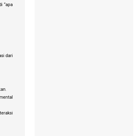
di “apa
si dari
kan.
 mental
eraksi