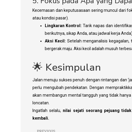
​5. Fokus pada Apa yang Dapa
​Kecemasan dan keputusasaan sering muncul dari fokus
atau kondisi pasar).
Lingkaran Kontrol:
Tarik napas dan identifika
berikutnya, sikap Anda, atau jadwal kerja Anda)
Aksi Kecil:
Setelah menganalisis kegagalan, 
bergerak maju. Aksi kecil adalah musuh terbes
​🌟 Kesimpulan
​Jalan menuju sukses penuh dengan rintangan dan ‘ja
perlu mengubah pendekatan. Dengan mempraktikkan p
akan membangun mental tangguh yang tidak hanya 
loncatan.
​Ingatlah selalu,
nilai sejati seorang pejuang tida
kembali.
PREVIOUS