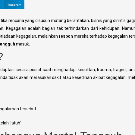
Telegram
a rencana yang disusun matang berantakan, bisnis yang dirintis gaga
. Kegagalan adalah bagian tak terhindarkan dari kehidupan. Namun
etiadaan kegagalan, melainkan
respon
mereka terhadap kegagalan ter
Tangguh
masuk.
?
aptasi secara positif saat menghadapi kesulitan, trauma, tragedi, a
i Anda tidak akan merasakan sakit atau kesedihan akibat kegagalan, me
engalaman tersebut.
elah ‘jatuh’.