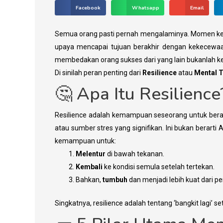
Facebook
Whatsapp
Email
Semua orang pasti pernah mengalaminya. Momen ketik
upaya mencapai tujuan berakhir dengan kekecewaan
membedakan orang sukses dari yang lain bukanlah k
​Di sinilah peran penting dari
Resilience
atau
Mental 
​🤔 Apa Itu Resilience
​Resilience adalah kemampuan seseorang untuk berad
atau sumber stres yang signifikan. Ini bukan berart
kemampuan untuk:
Melentur
di bawah tekanan.
Kembali
ke kondisi semula setelah tertekan.
​Bahkan,
tumbuh
dan menjadi lebih kuat dari p
​Singkatnya, resilience adalah tentang ‘bangkit lagi’ set