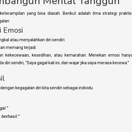
embangun Mental Tangguh
eterampilan yang bisa diasah. Berikut adalah lima strategi prakti
alan:
si Emosi
gkal atau menyalahkan diri sendiri.
an memang terjadi.
an kekecewaan, kesedihan, atau kemarahan. Menekan emosi hany
ri sendiri, “Saya gagal kali ini, dan wajar jika saya merasa kecewa.”
il
engan kegagalan diri kita sendiri sebagai individu.
al.”
 berhasil.”