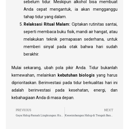
sebelum tidur. Meskipun alkohol bisa membuat
Anda cepat mengantuk, ia akan mengganggu
tahap tidur yang dalam.
Relaksasi Ritual Malam:
Ciptakan rutinitas santai,
seperti membaca buku fisik, mandi air hangat, atau
melakukan teknik pernapasan sederhana, untuk
memberi sinyal pada otak bahwa hari sudah
berakhir.
Mulai sekarang, ubah pola pikir Anda. Tidur bukanlah
kemewahan, melainkan
kebutuhan biologis
yang harus
diprioritaskan. Berinvestasi pada tidur berkualitas hari ini
adalah berinvestasi pada kesehatan, energi, dan
kebahagiaan Anda di masa depan.
PREVIOUS
NEXT
Gaya Hidup Ramah Lingkungan: Kunci Masa Depan Bumi yang Berkelanjutan
Keseimbangan Hidup di Tengah Banjir Informasi