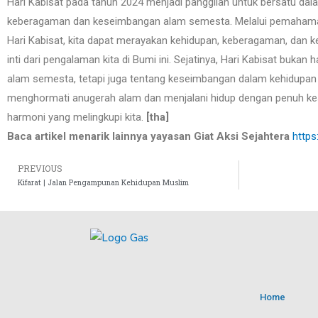
Hari Kabisat pada tahun 2024 menjadi panggilan untuk bersatu dal
keberagaman dan keseimbangan alam semesta. Melalui pemaham
Hari Kabisat, kita dapat merayakan kehidupan, keberagaman, da
inti dari pengalaman kita di Bumi ini. Sejatinya, Hari Kabisat buka
alam semesta, tetapi juga tentang keseimbangan dalam kehidupan 
menghormati anugerah alam dan menjalani hidup dengan penuh ke
harmoni yang melingkupi kita.
[tha]
Baca artikel menarik lainnya yayasan Giat Aksi Sejahtera
https
PREVIOUS
Kifarat | Jalan Pengampunan Kehidupan Muslim
Home