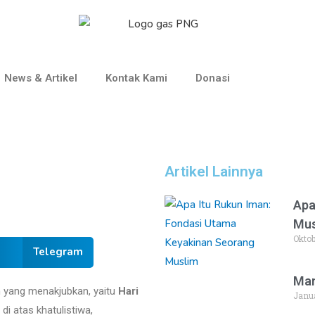
News & Artikel
Kontak Kami
Donasi
Artikel Lainnya
Apa
Mus
Oktob
Telegram
Man
m yang menakjubkan, yaitu
Hari
Janua
i atas khatulistiwa,