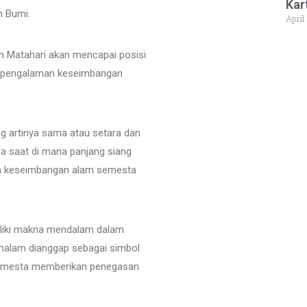
Kar
h Bumi.
April
lah Matahari akan mencapai posisi
an pengalaman keseimbangan
ang artinya sama atau setara dan
ada saat di mana panjang siang
kan keseimbangan alam semesta
miliki makna mendalam dalam
 malam dianggap sebagai simbol
semesta memberikan penegasan