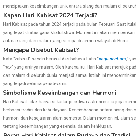
menciptakan keseimbangan unik antara siang dan malam di seluru
Kapan Hari Kabisat 2024 Terjadi?
Hari Kabisat pada tahun 2024 terjadi pada bulan Februari. Saat itu
yang tepat di atas garis khatulistiwa. Moment ini akan memberik
antara siang dan malam yang serupa di semua wilayah di Bumi.
Mengapa Disebut Kabisat?
Kata “kabisat” sendiri berasal dari bahasa Latin “
aequinoctium
,” y
“
nox
” yang artinya malam. Oleh karena itu, Hari Kabisat merujuk p
dan malam di seluruh dunia menjadi sama. Istilah ini mencermin
yang terjadi selama peristiwa ini.
Simbolisme Keseimbangan dan Harmoni
Hari Kabisat tidak hanya sekadar peristiwa astronomi, ia juga me
berbagai tradisi dan kebudayaan. Keseimbangan antara siang dan
harmoni dan kesejajaran alam semesta. Dalam momen ini, alam 
tentang keseimbangan yang esensial dalam kehidupan.
Peran Hari Kabisat dalam Budaya dan Tradisi