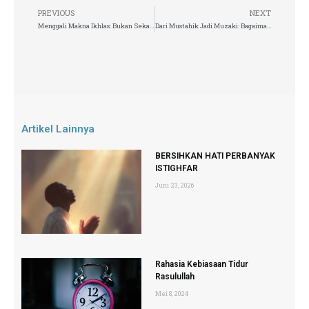
PREVIOUS
NEXT
Menggali Makna Ikhlas: Bukan Sekadar Kata, tapi Perjalanan Hati
Dari Mustahik Jadi Muzaki: Bagaimana Zakat Mengubah Kehidupan Lewat Modal Usaha Produktif?
Artikel Lainnya
BERSIHKAN HATI PERBANYAK
ISTIGHFAR
Juni 23, 2026
Rahasia Kebiasaan Tidur
Rasulullah
Mei 8, 2024