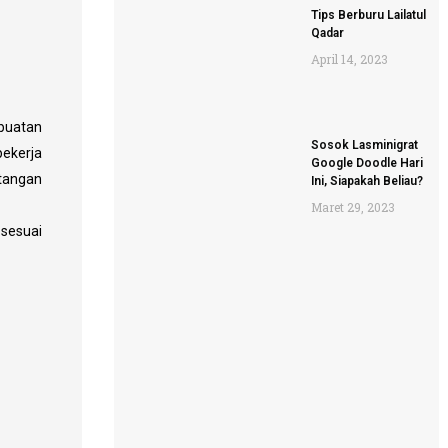
Tips Berburu Lailatul
Qadar
April 14, 2023
 buatan
Sosok Lasminigrat
ekerja
Google Doodle Hari
ntangan
Ini, Siapakah Beliau?
Maret 29, 2023
 sesuai