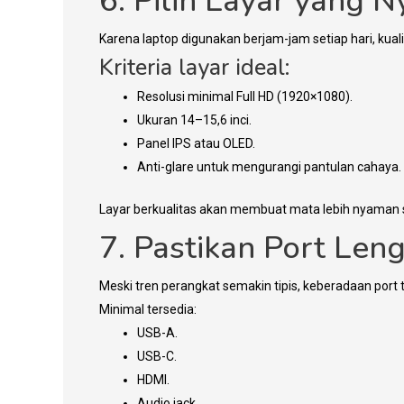
6. Pilih Layar yang 
Karena laptop digunakan berjam-jam setiap hari, kualit
Kriteria layar ideal:
Resolusi minimal Full HD (1920×1080).
Ukuran 14–15,6 inci.
Panel IPS atau OLED.
Anti-glare untuk mengurangi pantulan cahaya.
Layar berkualitas akan membuat mata lebih nyaman 
7. Pastikan Port Len
Meski tren perangkat semakin tipis, keberadaan port 
Minimal tersedia:
USB-A.
USB-C.
HDMI.
Audio jack.