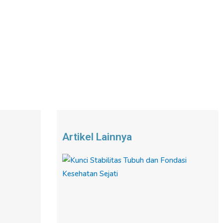
Artikel Lainnya