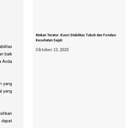
Makan Teratur: Kunci Stabilitas Tubuh dan Fondasi
Kesehatan Sejati
ilitas
Oktober 13, 2025
an baik
na Anda
n yang
l yang
sihkan
a dapat