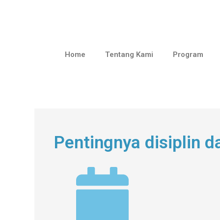
Home
Tentang Kami
Program
Pentingnya disiplin 