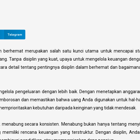
Telegram
am berhemat merupakan salah satu kunci utama untuk mencapai stab
ang. Tanpa disiplin yang kuat, upaya untuk mengelola keuangan deng
ecara detail tentang pentingnya disiplin dalam berhemat dan bagaima
gelola pengeluaran dengan lebih baik. Dengan menetapkan anggara
emborosan dan memastikan bahwa uang Anda digunakan untuk hal-ha
k memprioritaskan kebutuhan daripada keinginan yang tidak mendesak.
k menabung secara konsisten. Menabung bukan hanya tentang menyi
ng memiliki rencana keuangan yang terstruktur. Dengan disiplin, And