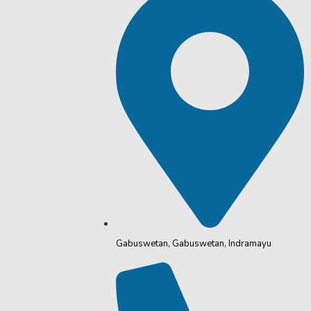
Gabuswetan, Gabuswetan, Indramayu