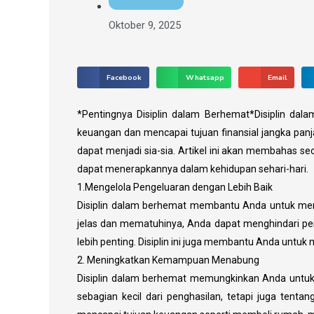
Oktober 9, 2025
Facebook
Whatsapp
Email
*Pentingnya Disiplin dalam Berhemat*Disiplin dal
keuangan dan mencapai tujuan finansial jangka panj
dapat menjadi sia-sia. Artikel ini akan membahas s
dapat menerapkannya dalam kehidupan sehari-hari.
1.Mengelola Pengeluaran dengan Lebih Baik
Disiplin dalam berhemat membantu Anda untuk men
jelas dan mematuhinya, Anda dapat menghindari p
lebih penting. Disiplin ini juga membantu Anda untu
2. Meningkatkan Kemampuan Menabung
Disiplin dalam berhemat memungkinkan Anda untu
sebagian kecil dari penghasilan, tetapi juga tenta