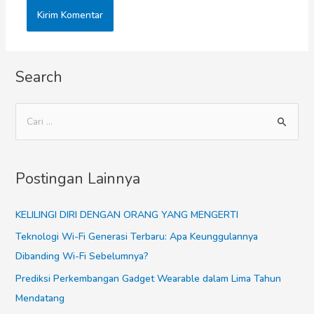
Search
Postingan Lainnya
KELILINGI DIRI DENGAN ORANG YANG MENGERTI
Teknologi Wi-Fi Generasi Terbaru: Apa Keunggulannya
Dibanding Wi-Fi Sebelumnya?
Prediksi Perkembangan Gadget Wearable dalam Lima Tahun
Mendatang