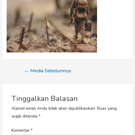
←
Media Sebelumnya
Tinggalkan Balasan
Alamat email Anda tidak akan dipublikasikan.
Ruas yang
wajib ditandai
*
Komentar
*