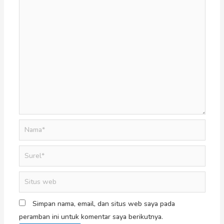
Simpan nama, email, dan situs web saya pada
peramban ini untuk komentar saya berikutnya.