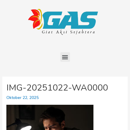
IMG-20251022-WA0000
Oktober 22, 2025