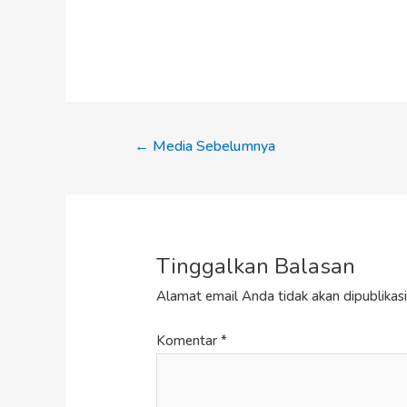
←
Media Sebelumnya
Tinggalkan Balasan
Alamat email Anda tidak akan dipublikasi
Komentar
*