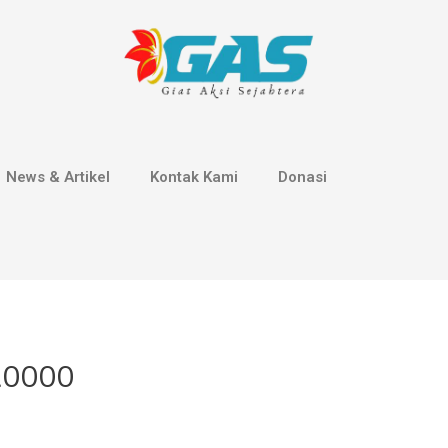
News & Artikel
Kontak Kami
Donasi
A0000