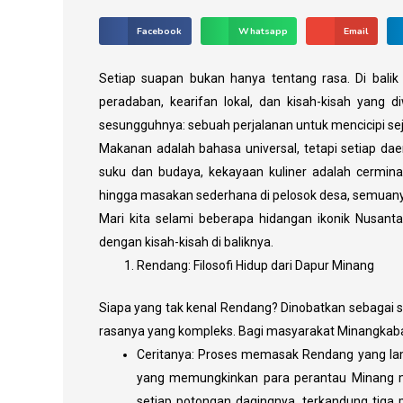
Facebook
Whatsapp
Email
Setiap suapan bukan hanya tentang rasa. Di balik 
peradaban, kearifan lokal, dan kisah-kisah yang di
sesungguhnya: sebuah perjalanan untuk mencicipi se
Makanan adalah bahasa universal, tetapi setiap daer
suku dan budaya, kekayaan kuliner adalah cermina
hingga masakan sederhana di pelosok desa, semuanya
Mari kita selami beberapa hidangan ikonik Nusan
dengan kisah-kisah di baliknya.
Rendang: Filosofi Hidup dari Dapur Minang
Siapa yang tak kenal Rendang? Dinobatkan sebagai 
rasanya yang kompleks. Bagi masyarakat Minangkabau,
Ceritanya: Proses memasak Rendang yang lama
yang memungkinkan para perantau Minang m
setiap potongan dagingnya, terkandung tiga 