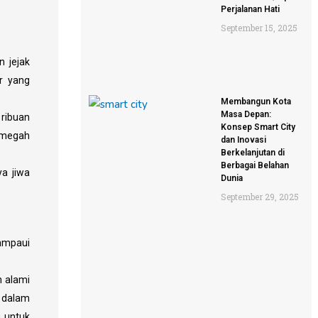
Perjalanan Hati
September 15, 2025
n jejak
er yang
Membangun Kota
Masa Depan:
 ribuan
Konsep Smart City
 megah
dan Inovasi
Berkelanjutan di
Berbagai Belahan
a jiwa
Dunia
September 29, 2025
lampaui
n alami
 dalam
g untuk