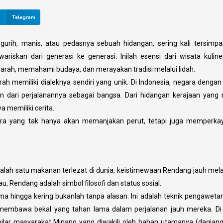
Telegram
gurih, manis, atau pedasnya sebuah hidangan, sering kali tersimpa
wariskan dari generasi ke generasi. Inilah esensi dari wisata kulin
jarah, memahami budaya, dan merayakan tradisi melalui lidah.
ah memiliki dialeknya sendiri yang unik. Di Indonesia, negara dengan
n dari perjalanannya sebagai bangsa. Dari hidangan kerajaan yang
 memiliki cerita.
tara yang tak hanya akan memanjakan perut, tetapi juga memperkay
salah satu makanan terlezat di dunia, keistimewaan Rendang jauh me
 Rendang adalah simbol filosofi dan status sosial.
 hingga kering bukanlah tanpa alasan. Ini adalah teknik pengaweta
embawa bekal yang tahan lama dalam perjalanan jauh mereka. Di
pilar masyarakat Minang yang diwakili oleh bahan utamanya (dagian